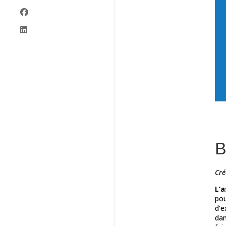
B
Cré
L’
pou
d’e
dan