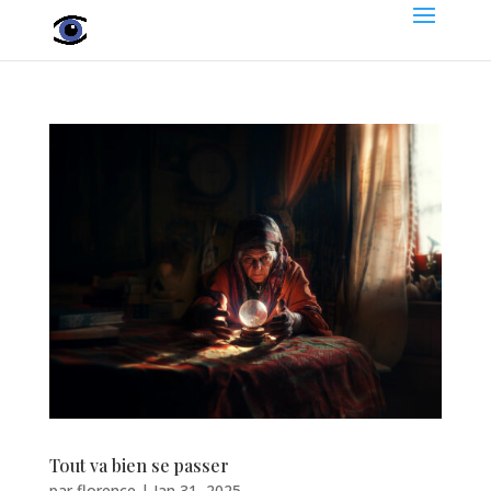
Tout va bien se passer
par
florence
|
Jan 31, 2025